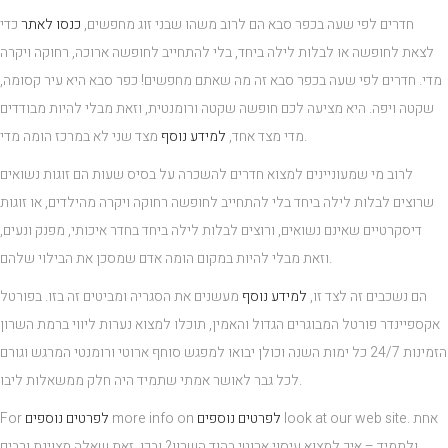
חדרים לפי שעה בכפר סבא הם לרוב משהו שבני זוג מחפשים,
כנסו לאתר
כדי
לצאת לחופשה או לבלות לילה ביחד, בלי להתחייב לחופשה ארוכה, רחוקה ויקרה
מדי. חדרים לפי שעה בכפר סבא זה מה שאתם מחפשים! כפר סבא היא עיר קסומה,
שקטה ויפה. היא מציעה לכם חופשה שקטה ורומנטית, וזאת מבלי להיות מבודדים
מצד שני לא במרכז הומה מדי.
מדי מצד אחד,
למידע נוסף
לרוב מי שמעוניינים למצוא חדרים להשכרה על בסיס שעות הם זוגות נשואים
שרוצים לבלות לילה ביחד בלי להתחייב לחופשה רחוקה ויקרה מהילדים, או זוגות
דיסקרטיים שאינם נשואים, ורוצים לבלות לילה ביחד בחדר איכותי, מפנק ונעים,
וזאת מבלי להיות במקום הומה אדם שמסכן את הבילוי שלהם.
הם נשכבים זה לצד זו,
למידע נוסף
מעשנים את הסגריה ומביטים זה בזו. בפורטל
אקספיינדר פורטל המבוגרים הגדול והאמין, תוכלו למצוא נערות ליווי ברמת השרון
הזמינות 24/7 כל ימות השנה וכולן יבואו למפגש סוחף ארוטי ורומנטי המרגש וגורם
לכל גבר לאושר אמתי שתמיד היה חלק ממשאלות ליבו.
look at our web site. אחת
לפרטים נוספים
more info on
לפרטים נוספים
For
ולתמיד – איך למצוא עיסוי ארוטי בהוד השרון? ובכן, זאת שאלה מצוינת ורבים