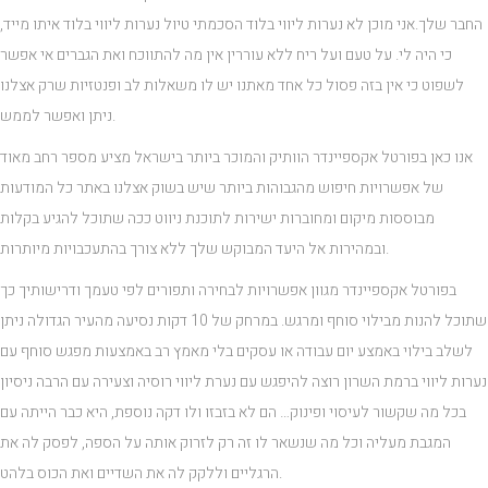
החבר שלך.אני מוכן לא נערות ליווי בלוד הסכמתי טיול נערות ליווי בלוד איתו מייד,
כי היה לי. על טעם ועל ריח ללא עוררין אין מה להתווכח ואת הגברים אי אפשר
לשפוט כי אין בזה פסול כל אחד מאתנו יש לו משאלות לב ופנטזיות שרק אצלנו
ניתן ואפשר לממש.
אנו כאן בפורטל אקספיינדר הוותיק והמוכר ביותר בישראל מציע מספר רחב מאוד
של אפשרויות חיפוש מהגבוהות ביותר שיש בשוק אצלנו באתר כל המודעות
מבוססות מיקום ומחוברות ישירות לתוכנת ניווט ככה שתוכל להגיע בקלות
ובמהירות אל היעד המבוקש שלך ללא צורך בהתעכבויות מיותרות.
בפורטל אקספיינדר מגוון אפשרויות לבחירה ותפורים לפי טעמך ודרישותיך כך
שתוכל להנות מבילוי סוחף ומרגש. במרחק של 10 דקות נסיעה מהעיר הגדולה ניתן
לשלב בילוי באמצע יום עבודה או עסקים בלי מאמץ רב באמצעות מפגש סוחף עם
נערות ליווי ברמת השרון רוצה להיפגש עם נערת ליווי רוסיה וצעירה עם הרבה ניסיון
בכל מה שקשור לעיסוי ופינוק… הם לא בזבזו ולו דקה נוספת, היא כבר הייתה עם
המגבת מעליה וכל מה שנשאר לו זה רק לזרוק אותה על הספה, לפסק לה את
הרגליים וללקק לה את השדיים ואת הכוס בלהט.