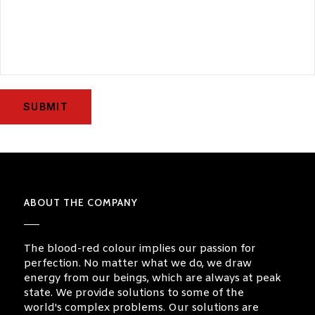
א
ש
ד
ו
ד
,
א
ש
ק
ל
ABOUT THE COMPANY
ו
ן
The blood-red colour implies our passion for
,
perfection. No matter what we do, we draw
ו
energy from our beings, which are always at peak
ב
state. We provide solutions to some of the
world's complex problems. Our solutions are
ש