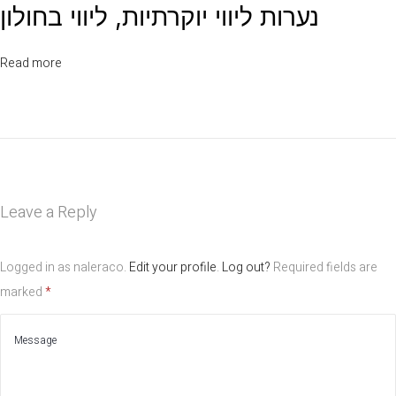
נערות ליווי יוקרתיות, ליווי בחולון
ל
מ
Read more
פ
ו
נ
י
ם
;
Leave a Reply
מ
ר
ב
Logged in as naleraco.
Edit your profile
.
Log out?
Required fields are
י
marked
*
ת
ן
–
ב