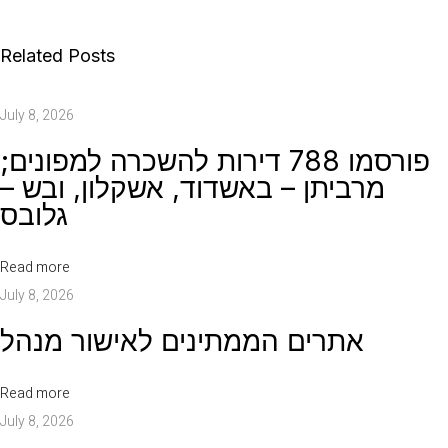
מ
ו
Related Posts
7
8
July 8, 2026
8
פורסמו 788 דירות להשכרה למפונים;
ד
מרביתן – באשדוד, אשקלון, ובש –
י
גלובס
ר
ו
Read more
ת
July 8, 2026
ל
ה
אתרים הממתינים לאישור מנהל
ש
כ
Read more
ר
July 8, 2026
ה