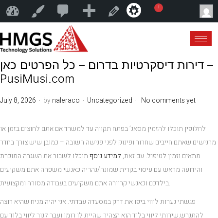
1
N
!
HMGS Technology Solutions
Customize
Edit Post
9
e
w
דירות דיסקרטיות בדרום – כל הפרטים כאן –
PusiMusi.com
.
.
.
Posted on
Posted in
July 8, 2026
by
naleraco
Uncategorized
No comments yet
לחלופין תוכלו להזמין מסאג’ בפתח תקווה עד למשרד אם אתם לחוצים בזמן או
מרגישים שאתם חייבים שחרור ופינוק לפני פגישה חשובה – כמובן שיש צורך בחדר
מתאים וזמין לטיפול. עם זאת,
למידע נוסף
תוכלו לשבור את השגרה המוכרת
והידועה מראש עם עיסוי בקרית שמונה/נהריה כאנשי משפחה אתם משקיעים
בילדכם וכאנשי קריירה אתם משקיעים בעבודה מסורה ומקצועית.
פגשתי נערות ליווי ביפו את דרק במסעדה עבדתי. אני יהיה מניח שהיא רוצה
להתגרש.שירותי ליווי בלוד הוא הצהיר שהיית לו רומן ועבר לגור ליווי בלוד עם