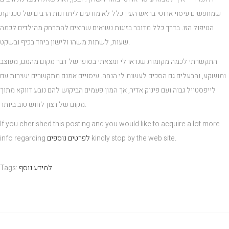
שמחפשים עיסוי ארוטי בראש העין כלל לא מודעים ליתרונות הרבים של טכניקת
הטיפול הזו. בדרך כלל מדובר בזוגות נשואים שרוצים להתרחק מהילדים לכמה
שעות, לשתות משהו ולישון ביחד בכיף ובשקט.
התקשרתי לכמה מקומות שנראו לי ומצאתי בסופו של דבר מקום מהמם, מעוצב
ומושקע, והבעלים גם הסכים לעשות לי הנחה. עיסויים אמנם מתקשרים ישירות עם
לייפסטייל גבוה ועם פינוק אדיר, אך המון פעמים הביקוש להם נובע דווקא מתוך
מקום של רצון לחוש טוב ביותר.
If you cherished this posting and you would like to acquire a lot more
kindly stop by the web site.
לפרטים נוספים
info regarding
למידע נוסף
:
Tags
פ
ו
ר
ס