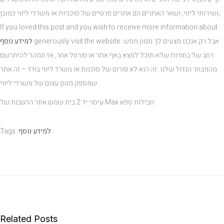
ושירותי ליווי, ושאר האתרים הם אתרים פרטיים של סוכניות או משרדי ליווי כמובן,
If you loved this post and you wish to receive more information about
generously visit the website. אבל רק אנכנו מצעים לך מגוון ממש
למידע נוסף
רחב של בחורות שלא תוכל למצא באף אתר או פורטל אחר, אז תמהר להיתרשם
מהמבחר הגדול שלנו. זה הוא לא פורום של סוכנות או משרד ליווי בודד – זה אתר
שמספק מגוון עצום של משרדי ליווי.
עיסוי יד 2 בית שמש אתר ההטבות של Max חבילות ספא
למידע נוסף
:
Tags
ד
י
ר
ו
ת
ד
Related Posts