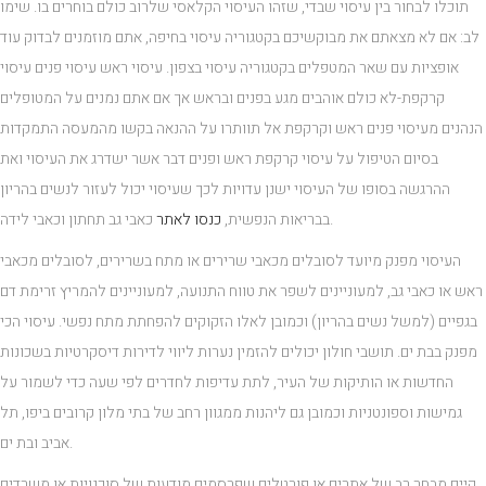
תוכלו לבחור בין עיסוי שבדי, שזהו העיסוי הקלאסי שלרוב כולם בוחרים בו. שימו
לב: אם לא מצאתם את מבוקשיכם בקטגוריה עיסוי בחיפה, אתם מוזמנים לבדוק עוד
אופציות עם שאר המטפלים בקטגוריה עיסוי בצפון. עיסוי ראש עיסוי פנים עיסוי
קרקפת-לא כולם אוהבים מגע בפנים ובראש אך אם אתם נמנים על המטופלים
הנהנים מעיסוי פנים ראש וקרקפת אל תוותרו על ההנאה בקשו מהמעסה התמקדות
בסיום הטיפול על עיסוי קרקפת ראש ופנים דבר אשר ישדרג את העיסוי ואת
ההרגשה בסופו של העיסוי ישנן עדויות לכך שעיסוי יכול לעזור לנשים בהריון
כאבי גב תחתון וכאבי לידה.
בבריאות הנפשית,
כנסו לאתר
העיסוי מפנק מיועד לסובלים מכאבי שרירים או מתח בשרירים, לסובלים מכאבי
ראש או כאבי גב, למעוניינים לשפר את טווח התנועה, למעוניינים להמריץ זרימת דם
בגפיים (למשל נשים בהריון) וכמובן לאלו הזקוקים להפחתת מתח נפשי. עיסוי הכי
מפנק בבת ים. תושבי חולון יכולים להזמין נערות ליווי לדירות דיסקרטיות בשכונות
החדשות או הותיקות של העיר, לתת עדיפות לחדרים לפי שעה כדי לשמור על
גמישות וספונטניות וכמובן גם ליהנות ממגוון רחב של בתי מלון קרובים ביפו, תל
אביב ובת ים.
קיים מבחר רב של אתרים או פורטלים שפרסמים מודעות של סוכנויות או משרדים