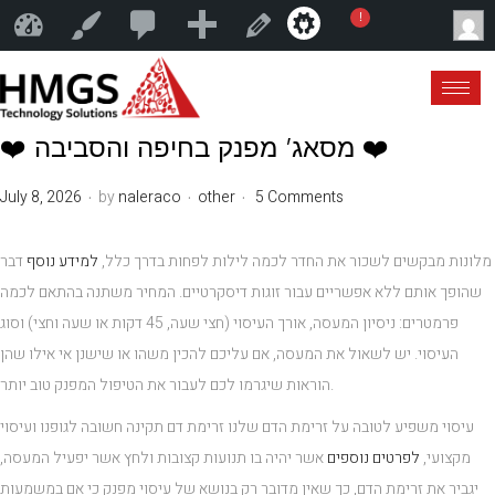
2
N
!
HMGS Technology Solutions
Customize
Edit Post
0
e
w
❤️ מסאג’ מפנק בחיפה והסביבה ❤️
.
.
.
Posted on
Posted in
July 8, 2026
by
naleraco
other
5 Comments
מלונות מבקשים לשכור את החדר לכמה לילות לפחות בדרך כלל,
למידע נוסף
דבר
שהופך אותם ללא אפשריים עבור זוגות דיסקרטיים. המחיר משתנה בהתאם לכמה
פרמטרים: ניסיון המעסה, אורך העיסוי (חצי שעה, 45 דקות או שעה וחצי) וסוג
העיסוי. יש לשאול את המעסה, אם עליכם להכין משהו או שישנן אי אילו שהן
הוראות שיגרמו לכם לעבור את הטיפול המפנק טוב יותר.
עיסוי משפיע לטובה על זרימת הדם שלנו זרימת דם תקינה חשובה לגופנו ועיסוי
מקצועי,
לפרטים נוספים
אשר יהיה בו תנועות קצובות ולחץ אשר יפעיל המעסה,
יגביר את זרימת הדם, כך שאין מדובר רק בנושא של עיסוי מפנק כי אם במשמעות