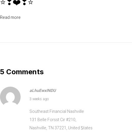
⭐❣❤️❣⭐
ה
פ
Read more
ר
ט
י
ם
כ
א
ן
5 Comments
–
P
aLhuEwxINDU
u
July 14, 2026
3 weeks ago
s
i
Southeast Financial Nashville
M
131 Belle Forsst Cir #210,
u
Nashville, TN 37221, United Ꮪtates