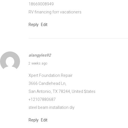
s
18669008949
i
RV financing forr vacationers
.
Reply
Edit
c
o
m
ה
alangyles92
ב
July 15, 2026
2 weeks ago
ח
ו
Xpert Foundation Repair
ר
3666 Candlehead Ln,
ו
San Antonio, TX 78244, United Ꮪtates
ת
+12107880687
ה
steel beam installation diy
כ
Reply
Edit
י