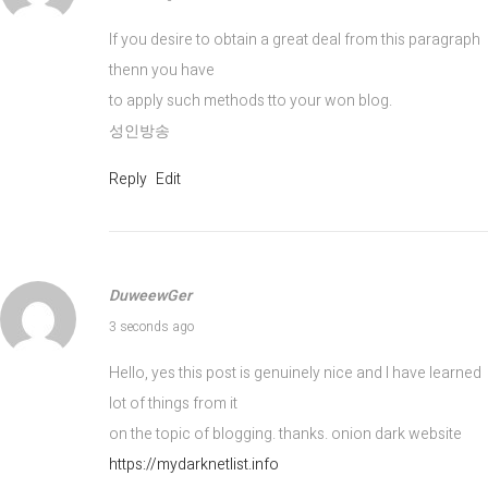
ר
If you desire to obtain a great deal from this paragraph
א
thenn you have
ל
to apply such methods tto your won blog.
🔥
성인방송
ס
ק
Reply
Edit
ס
א
ש
DuweewGer
July 31, 2026
3 seconds ago
Hello, yes this post is genuinely nice and I have learned
lot of things from it
on the topic of blogging. thanks. onion dark website
https://mydarknetlist.info