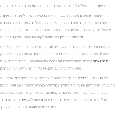
הבריאותית. המטפלים לרוב משתמשים בטכניקות עיסוי שוודי גם באבנים חמות.
כאמור תרפיה זו מפותחת ועשירה מאוד בטכניקות כגון : לחיצות , מתיחות ,
מניפולציות , עצירת דם ועבודה על קווי אנרגיה. המטפלים הסיניים טיפלו במצבים
אלו על ידי כך שהם חיממו את האזור במיומנות רבה בעזרת סדרת לחיצות עדינות
על השרירים. אין ספק שהם לקחו את העיסוי שלהם ברצינות.
כדי שהחוויה לגוף תהיה גם חוויה לעיניים (והזדמנות לסלפי גורף לייקים), אספנו
לכם 8 מתחמי ספא שהם יפים לא פחות משהם מפנקים אז אם בא לכם להתפנק
כנסו לאתר
למבחר דירות דיסקרטיות ובחרו את האחת המושלמת עבורכם. צוות
סקס אדיר מרכז עבורכם את כל הדירות הדיסקרטיות בדרום.
אם הגעתם ישר לקליניקה בנהריה אשר בה הזמנתם עיסוי מפנק בתל אביב ישר
מהעבודה, תהיה לכם אפשרות להתקלח בקליניקה בנהריה ולהתחיל עם עיסוי מפנק
בנהריה תוכלו לבחור איזה או גבר שיבצעו עבורכם את העיסוי. אצלנו באקסטזה
תוכלו למצוא כל מה שאתם צריכים כדי להירגע ופשוט להרגיש טוב עם עצמכם,
פשוט תבחרו את השירות שאתם רוצים וקדימה לדרך.