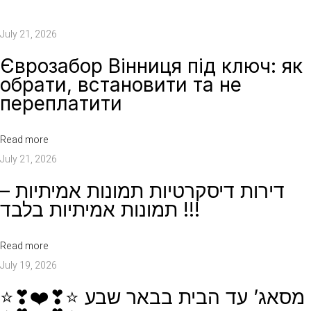
י
ס
July 21, 2026
ק
Єврозабор Вінниця під ключ: як
ר
обрати, встановити та не
ט
переплатити
י
ו
Read more
ת
July 21, 2026
ב
ד
דירות דיסקרטיות תמונות אמיתיות –
ר
תמונות אמיתיות בלבד !!!
ו
ם
Read more
–
July 19, 2026
כ
⭐❣❤️❣⭐ מסאג’ עד הבית בבאר שבע
ל