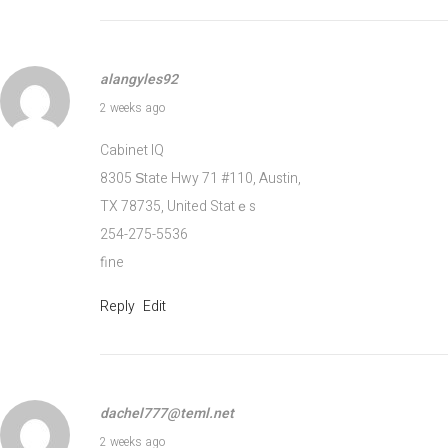
ס
ק
ס
alangyles92
י
July 19, 2026
2 weeks ago
ו
Cabinet IQ
ת
8305 Ѕtate Hwy 71 #110, Austin,
ו
TX 78735, United Statｅs
מ
254-275-5536
פ
fine
נ
ק
Reply
Edit
ו
ת
ב
י
dachel777@teml.net
ש
July 20, 2026
2 weeks ago